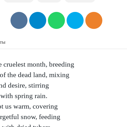
аты
he cruelest month, breeding
 of the dead land, mixing
 desire, stirring
 with spring rain.
pt us warm, covering
orgetful snow, feeding