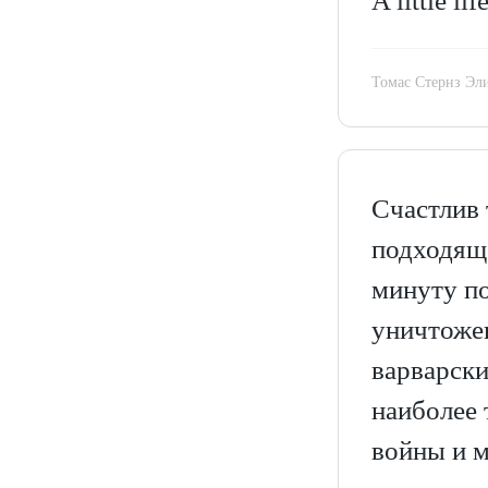
A little li
Томас Стернз Эл
Счастлив 
подходяще
минуту по
уничтожен
варварски
наиболее
войны и м