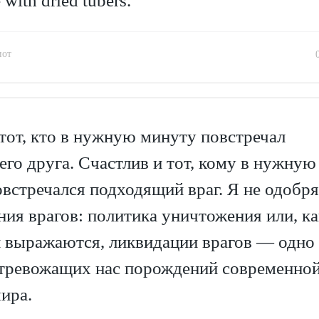
fe with dried tubers.
иот
тот, кто в нужную минуту повстречал
го друга. Счастлив и тот, кому в нужную
встречался подходящий враг. Я не одобр
ия врагов: политика уничтожения или, ка
 выражаются, ликвидации врагов — одно 
 тревожащих нас порождений современно
ира.