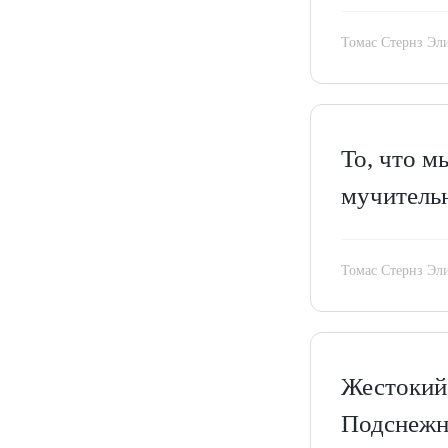
Томас Стернз Эл
То, что м
мучитель
Томас Стернз Эл
Жестокий
Подснежн