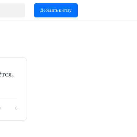
Добавить цитату
ётся,
0
0