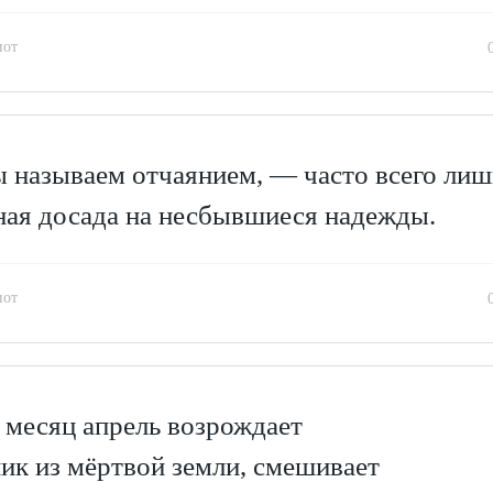
иот
ы называем отчаянием, — часто всего лиш
ная досада на несбывшиеся надежды.
иот
 месяц апрель возрождает
ик из мёртвой земли, смешивает