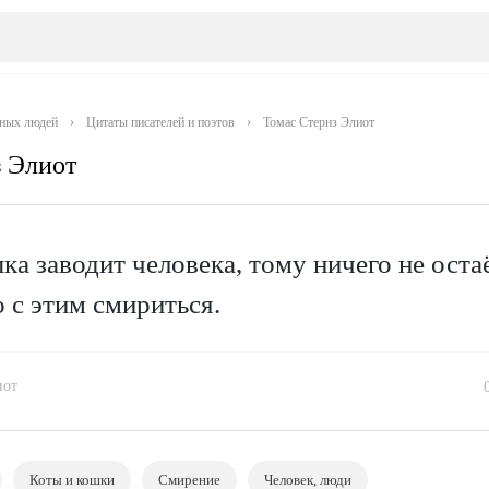
тных людей
›
Цитаты писателей и поэтов
›
Томас Стернз Элиот
з Элиот
ка заводит человека, тому ничего не оста
о с этим смириться.
иот
Коты и кошки
Смирение
Человек, люди