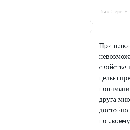
Томас Стернз Эл
При непон
невозможн
свойствен
целью пре
понимани
друга мно
достойног
по своему