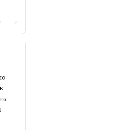
0
0
яю
к
из
й