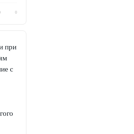
0
0
и при
дям
ие с
гого