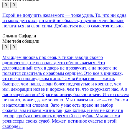
0
0
Порой не получить желаемого — тоже удача. То, что ни одна
из моих детских фантазий не сбылась, научило меня больше
полагаться на свои силы. Добиваться всего самостоятельно.
Эльчин Сафарли
Мне тебя обещали
0
0
Мы ждём любовь про себя, в тихой заводи своего
одиночества, не осознавая, что обманываемся. Что
долгожданный стук в дверь не прозвучит, а на пороге не
появится спаситель с храбрым сердцем. Это всё в книжках,
это всё в голливудском кино. Там всё красиво — жизнь
быстрее, чем наша, люди более подтянутые и крепкие, чем
мы, декорации новее и дороже, чем те, что окружают нас. А в
настоящей жизни? Красиво иначе, больно иначе. И это совсем
не плохо, может, даже хорошо. Мы плачем иначе — солёными
и настоящими слезами. Зато у нас есть право на выбор
сюжета: мы играем жизнь так, как хотим, и нам не кричат в
рупор, требуя повторить в десятый раз дубль. Мы же сами
режиссеры своих судеб. Может, истинное счастье в этой
свободе?..