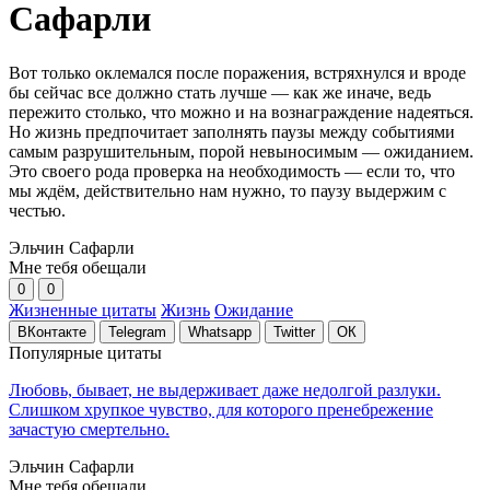
Сафарли
Вот только оклемался после поражения, встряхнулся и вроде
бы сейчас все должно стать лучше — как же иначе, ведь
пережито столько, что можно и на вознаграждение надеяться.
Но жизнь предпочитает заполнять паузы между событиями
самым разрушительным, порой невыносимым — ожиданием.
Это своего рода проверка на необходимость — если то, что
мы ждём, действительно нам нужно, то паузу выдержим с
честью.
Эльчин Сафарли
Мне тебя обещали
0
0
Жизненные цитаты
Жизнь
Ожидание
ВКонтакте
Telegram
Whatsapp
Twitter
ОК
Популярные цитаты
Любовь, бывает, не выдерживает даже недолгой разлуки.
Слишком хрупкое чувство, для которого пренебрежение
зачастую смертельно.
Эльчин Сафарли
Мне тебя обещали