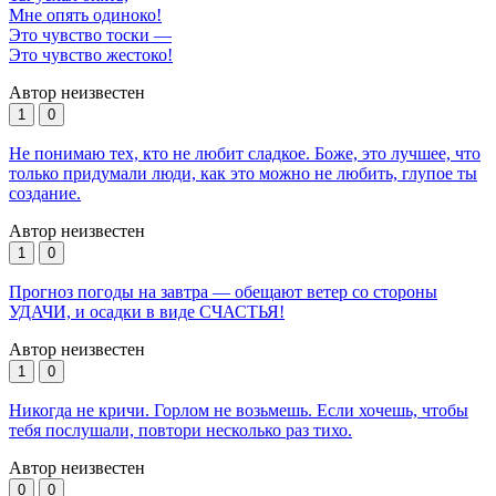
Мне опять одиноко!
Это чувство тоски —
Это чувство жестоко!
Автор неизвестен
1
0
Не понимаю тех, кто не любит сладкое. Боже, это лучшее, что
только придумали люди, как это можно не любить, глупое ты
создание.
Автор неизвестен
1
0
Прогноз погоды на завтра — обещают ветер со стороны
УДАЧИ, и осадки в виде СЧАСТЬЯ!
Автор неизвестен
1
0
Никогда не кричи. Горлом не возьмешь. Если хочешь, чтобы
тебя послушали, повтори несколько раз тихо.
Автор неизвестен
0
0