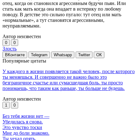
отец, когда он становился агрессивным будучи пьян. Или
стать как мать когда она впадает в истерику по любому
поводу. В детстве это сильно пугало: тут отец или мать
«нормальные», а тут становятся агрессивными,
неуправляемыми.
Автор неизвестен
0
0
Злость
ВКонтакте
Telegram
Whatsapp
Twitter
ОК
Популярные цитаты
У каждого в жизни появляется такой человек, после которого
ты меняешься. И совершенно не важно было это
безграничное счастье или сумасшедшая боль. ты просто
понимаешь, что таким как раньше, ты больше не будешь.
Автор неизвестен
1
0
Без тебя жизни нет —
Убедилась я снова.
Это чувство тоски
Мне до боли знакомо.
Ты уехал опять,