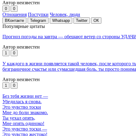
Автор неизвестен
0
0
Отношения
Поступки
Человек, люди
ВКонтакте
Telegram
Whatsapp
Twitter
ОК
Популярные цитаты
Прогноз погоды на завтра — обещают ветер со стороны УДАЧИ
Автор неизвестен
1
0
У каждого в жизни появляется такой человек, после которого 
безграничное счастье или сумасшедшая боль. ты просто понима
Автор неизвестен
1
0
Без тебя жизни нет —
Убедилась я снова.
Это чувство тоски
Мне до боли знакомо.
Ты уехал опять,
Мне опять одиноко!
Это чувство тоски —
Это чувство жестоко!