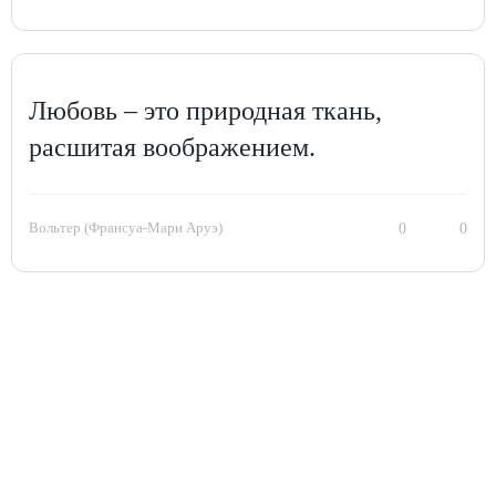
Любовь – это природная ткань,
расшитая воображением.
Вольтер (Франсуа-Мари Аруэ)
0
0