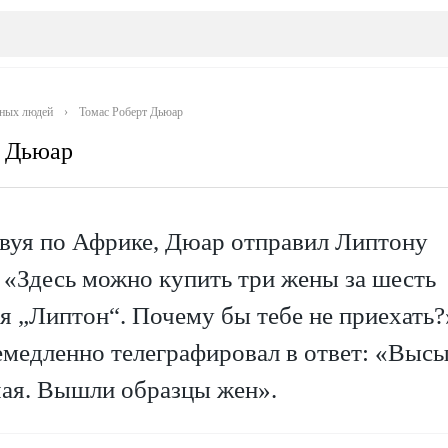
тных людей
›
Томас Роберт Дьюар
т Дьюар
вуя по Африке, Дюар отправил Липтону
 «Здесь можно купить три жены за шесть
я „Липтон“. Почему бы тебе не приехать?
емедленно телеграфировал в ответ: «Выс
чая. Вышли образцы жен».