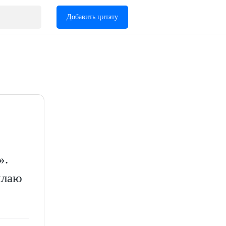
Добавить цитату
».
ылаю