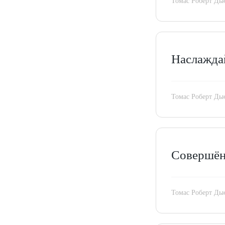
Томас Роберт Дь
Наслажда
Томас Роберт Дь
Совершён
Томас Роберт Дь