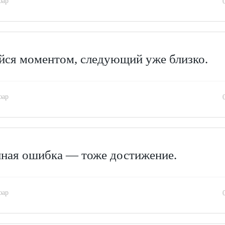
юар
йся моментом, следующий уже близко.
юар
ная ошибка — тоже достижение.
юар