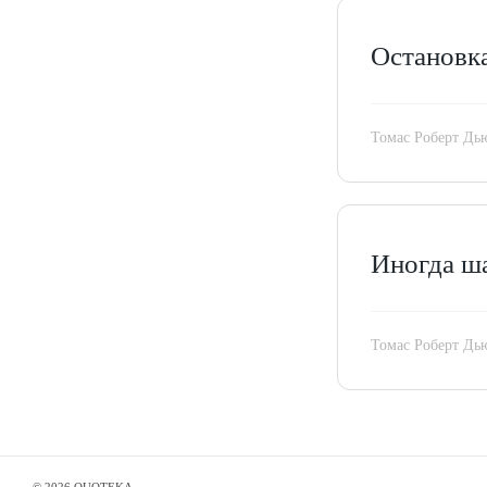
Остановка
Томас Роберт Дь
Иногда ша
Томас Роберт Дь