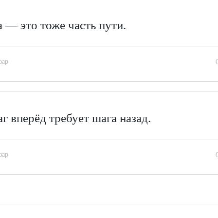
 — это тоже часть пути.
юар
г вперёд требует шага назад.
юар