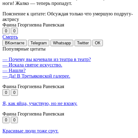
ноги! Жалко — теперь пропадут.
Пояснение к цитате: Обсуждая только что умершую подругу-
актрису
Фаина Георгиевна Раневская
0
0
Смерть
ВКонтакте
Telegram
Whatsapp
Twitter
ОК
Популярные цитаты
— Почему вы кочевали из театра в театр?
— Искала святое искусство.
— Нашли?
— Да! В Третьяковской галерее.
Фаина Георгиевна Раневская
0
0
Я, как яйца, участвую, но не вхожу.
Фаина Георгиевна Раневская
0
0
Красивые люди тоже срут.