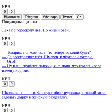
КВН
0
0
ВКонтакте
Telegram
Whatsapp
Twitter
ОК
Популярные цитаты
Лёха по гороскопу лев. По жизни овен.
КВН
0
0
— Товарищ полковник, а что теперь со мной будет?
— Да расстреляют тебя, Шмарев, к чёртовой матери.
— Ого!
— Ну или штраф три тысячи, я не знаю, что там сейчас за
измену Родине.
КВН
0
0
Школьные новости. Физрук избил трудовика, который хотел
заделать дырку в женскую раздевалку.
КВН
0
0