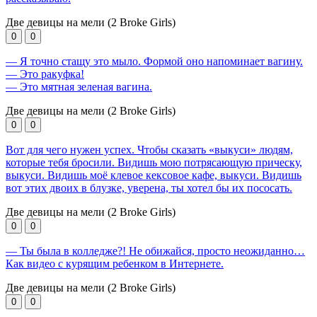
Две девицы на мели (2 Broke Girls)
0
0
— Я точно стащу это мыло. Формой оно напоминает вагину.
— Это ракуфка!
— Это мятная зеленая вагина.
Две девицы на мели (2 Broke Girls)
0
0
Вот для чего нужен успех. Чтобы сказать «выкуси» людям,
которые тебя бросили. Видишь мою потрясающую прическу,
выкуси. Видишь моё клевое кексовое кафе, выкуси. Видишь
вот этих двоих в блузке, уверена, ты хотел бы их пососать.
Две девицы на мели (2 Broke Girls)
0
0
— Ты была в колледже?! Не обижайся, просто неожиданно…
Как видео с курящим ребенком в Интернете.
Две девицы на мели (2 Broke Girls)
0
0