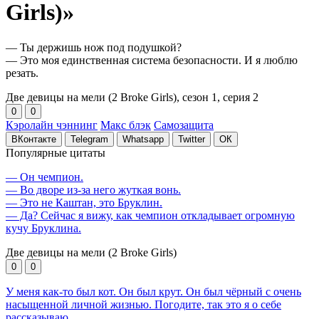
Girls)»
— Ты держишь нож под подушкой?
— Это моя единственная система безопасности. И я люблю
резать.
Две девицы на мели (2 Broke Girls), сезон 1
, серия 2
0
0
Кэролайн чэннинг
Макс блэк
Самозащита
ВКонтакте
Telegram
Whatsapp
Twitter
ОК
Популярные цитаты
— Он чемпион.
— Во дворе из-за него жуткая вонь.
— Это не Каштан, это Бруклин.
— Да? Сейчас я вижу, как чемпион откладывает огромную
кучу Бруклина.
Две девицы на мели (2 Broke Girls)
0
0
У меня как-то был кот. Он был крут. Он был чёрный с очень
насыщенной личной жизнью. Погодите, так это я о себе
рассказываю.