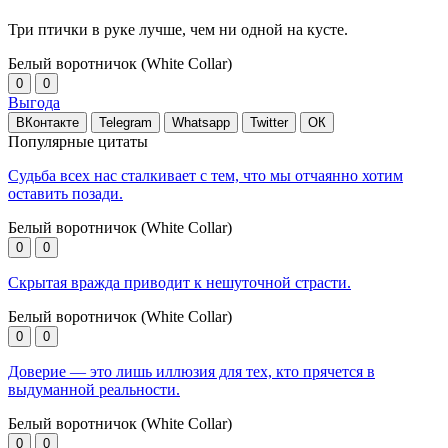
Три птички в руке лучше, чем ни одной на кусте.
Белый воротничок (White Collar)
0
0
Выгода
ВКонтакте
Telegram
Whatsapp
Twitter
ОК
Популярные цитаты
Судьба всех нас сталкивает с тем, что мы отчаянно хотим
оставить позади.
Белый воротничок (White Collar)
0
0
Скрытая вражда приводит к нешуточной страсти.
Белый воротничок (White Collar)
0
0
Доверие — это лишь иллюзия для тех, кто прячется в
выдуманной реальности.
Белый воротничок (White Collar)
0
0