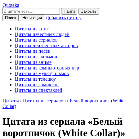
Quoteka
Найти
Закрыть
Добавить цитату
Поиск
Навигация
Цитаты из книг
Цитаты известных людей
Цитаты из сериалов
Цитаты неизвестных авторов
Цитаты из песен
Цитаты из фильмов
Цитаты из аниме
Цитаты из компьютерных игр
Цитаты из мультфильмов
Цитаты из телешоу
Цитаты из комиксов
Цитаты из спектаклей
Цитаты
›
Цитаты из сериалов
›
Белый воротничок (White
Collar)
Цитата из сериала «Белый
воротничок (White Collar)»