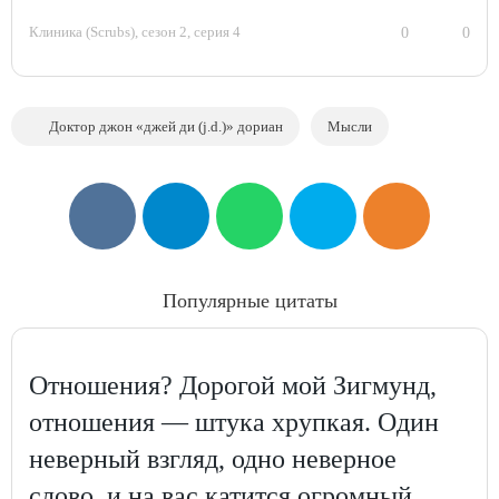
Клиника (Scrubs), сезон 2
, серия 4
0
0
Доктор джон «джей ди (j.d.)» дориан
Мысли
Популярные цитаты
Отношения? Дорогой мой Зигмунд,
отношения — штука хрупкая. Один
неверный взгляд, одно неверное
слово, и на вас катится огромный