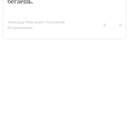
бегаешь.
Александр Николаевич Островский
0
0
Бесприданница