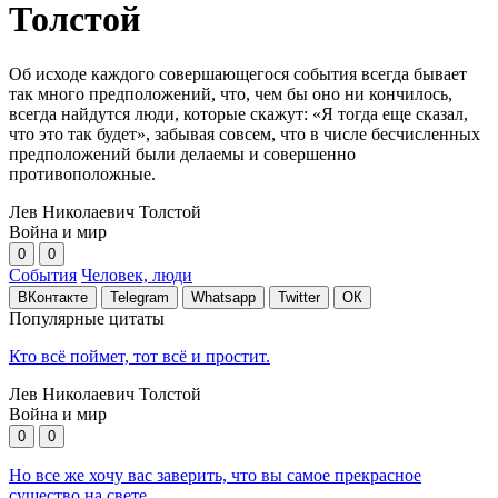
Толстой
Об исходе каждого совершающегося события всегда бывает
так много предположений, что, чем бы оно ни кончилось,
всегда найдутся люди, которые скажут: «Я тогда еще сказал,
что это так будет», забывая совсем, что в числе бесчисленных
предположений были делаемы и совершенно
противоположные.
Лев Николаевич Толстой
Война и мир
0
0
События
Человек, люди
ВКонтакте
Telegram
Whatsapp
Twitter
ОК
Популярные цитаты
Кто всё поймет, тот всё и простит.
Лев Николаевич Толстой
Война и мир
0
0
Но все же хочу вас заверить, что вы самое прекрасное
существо на свете.