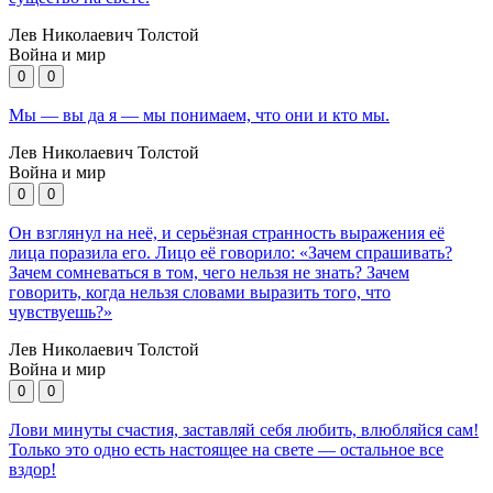
Лев Николаевич Толстой
Война и мир
0
0
Мы — вы да я — мы понимаем, что они и кто мы.
Лев Николаевич Толстой
Война и мир
0
0
Он взглянул на неё, и серьёзная странность выражения её
лица поразила его. Лицо её говорило: «Зачем спрашивать?
Зачем сомневаться в том, чего нельзя не знать? Зачем
говорить, когда нельзя словами выразить того, что
чувствуешь?»
Лев Николаевич Толстой
Война и мир
0
0
Лови минуты счастия, заставляй себя любить, влюбляйся сам!
Только это одно есть настоящее на свете — остальное все
вздор!