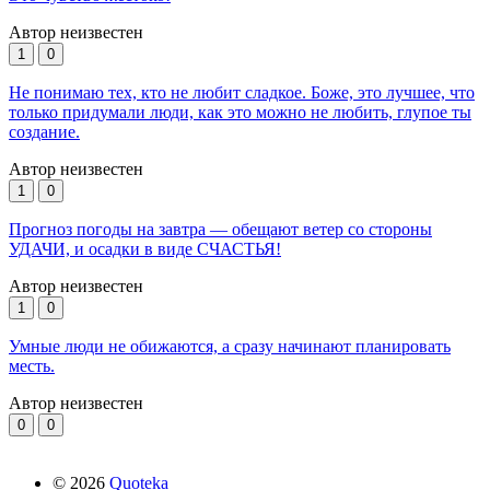
Автор неизвестен
1
0
Не понимаю тех, кто не любит сладкое. Боже, это лучшее, что
только придумали люди, как это можно не любить, глупое ты
создание.
Автор неизвестен
1
0
Прогноз погоды на завтра — обещают ветер со стороны
УДАЧИ, и осадки в виде СЧАСТЬЯ!
Автор неизвестен
1
0
Умные люди не обижаются, а сразу начинают планировать
месть.
Автор неизвестен
0
0
©
2026
Quoteka