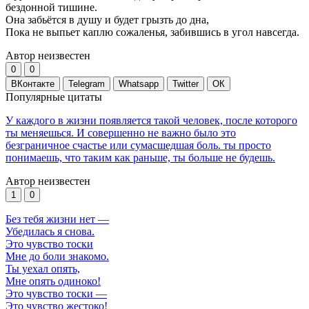
бездонной тишине.
Она забьётся в душу и будет грызть до дна,
Пока не выпьет каплю сожаленья, забившись в угол навсегда.
Автор неизвестен
0
0
ВКонтакте
Telegram
Whatsapp
Twitter
ОК
Популярные цитаты
У каждого в жизни появляется такой человек, после которого
ты меняешься. И совершенно не важно было это
безграничное счастье или сумасшедшая боль. ты просто
понимаешь, что таким как раньше, ты больше не будешь.
Автор неизвестен
1
0
Без тебя жизни нет —
Убедилась я снова.
Это чувство тоски
Мне до боли знакомо.
Ты уехал опять,
Мне опять одиноко!
Это чувство тоски —
Это чувство жестоко!