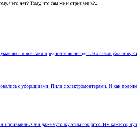
у, чего нет? Тому, что сам же и отрицаешь?..
умаешься и все-таки предпочтешь негодяя. Но самое ужасное, к
оровались с уборщицами. Пили с электромонтерами. И как поло
ни привыкли. Они даже чуточку этим гордятся. Им кажется, лу