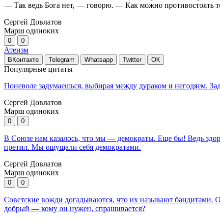
— Так ведь Бога нет, — говорю. — Как можно противостоять том
Сергей Довлатов
Марш одиноких
0
0
Атеизм
ВКонтакте
Telegram
Whatsapp
Twitter
ОК
Популярные цитаты
Поневоле задумаешься, выбирая между дураком и негодяем. Зад
Сергей Довлатов
Марш одиноких
0
0
В Союзе нам казалось, что мы — демократы. Еще бы! Ведь зд
претил. Мы ощущали себя демократами.
Сергей Довлатов
Марш одиноких
0
0
Советские вожди догадываются, что их называют бандитами. О
добрый — кому он нужен, спрашивается?