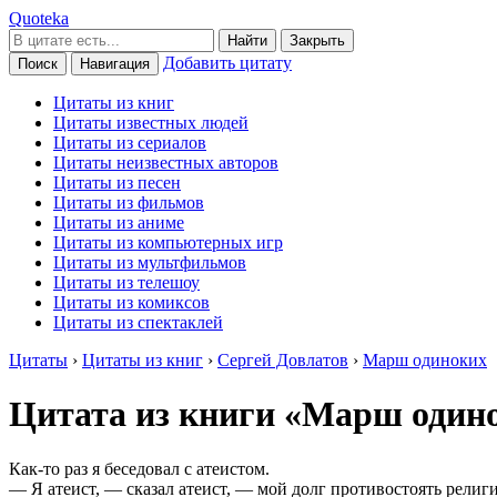
Quoteka
Найти
Закрыть
Добавить цитату
Поиск
Навигация
Цитаты из книг
Цитаты известных людей
Цитаты из сериалов
Цитаты неизвестных авторов
Цитаты из песен
Цитаты из фильмов
Цитаты из аниме
Цитаты из компьютерных игр
Цитаты из мультфильмов
Цитаты из телешоу
Цитаты из комиксов
Цитаты из спектаклей
Цитаты
›
Цитаты из книг
›
Сергей Довлатов
›
Марш одиноких
Цитата из книги «Марш один
Как-то раз я беседовал с атеистом.
— Я атеист, — сказал атеист, — мой долг противостоять религи