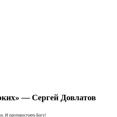
оких» — Сергей Довлатов
и. И противостоять Богу!