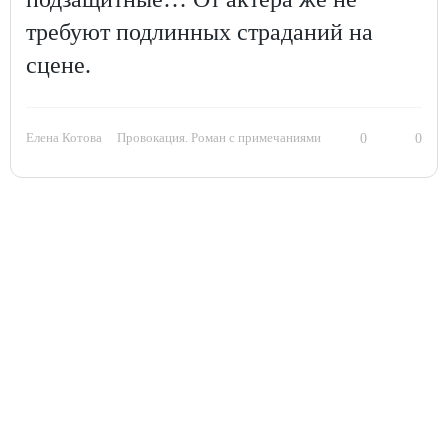
требуют подлинных страданий на
сцене.
Елена Котова
Провокация. Роман с примечаниями
0
0