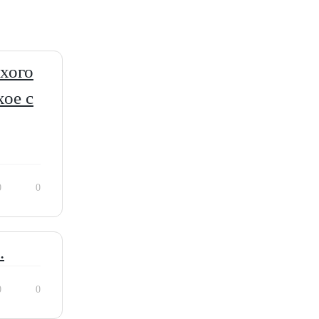
хого
хое с
0
0
.
0
0