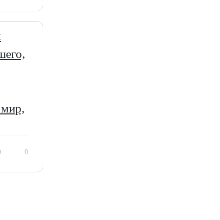
я
шего,
 мир,
0
0