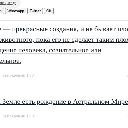
овек, люди
m
Whatsapp
Twitter
ОК
— прекрасные создания, и не бывает пло
 животного, пока его не сделает таким пло
ение человека, сознательное или
ельное.
За пределами 1/10
 Земле есть рождение в Астральном Мире
За пределами 1/10