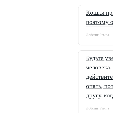
Кошки пр
поэтому 
Лобсанг Рампа
Будьте ув
человека,
действите
опять, по
другу, ко
Лобсанг Рампа