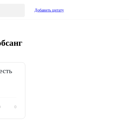
Добавить цитату
обсанг
есть
0
0