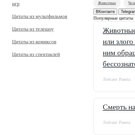
Животные
Чел
игр
ВКонтакте
Telegra
Цитаты из мультфильмов
Популярные цитаты
Цитаты из телешоу
Животные 
или злого
Цитаты из комиксов
ним обращ
Цитаты из спектаклей
бессознат
Лобсанг Рампа
Смерть на
Лобсанг Рампа