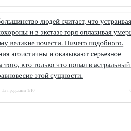
ольшинство людей считает, что устраива
хороны и в экстазе горя оплакивая умер
му великие почести. Ничего подобного.
ия эгоистичны и оказывают серьезное
а того, кто только что попал в астральный
авновесие этой сущности.
За пределами 1/10