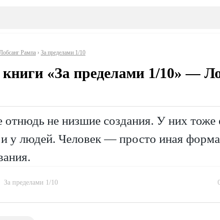
Лобсанг Рампа
›
За пределами 1/10
 книги «За пределами 1/10» — Л
отнюдь не низшие создания. У них тоже 
 и у людей. Человек — просто иная форма
вания.
За пределами 1/10