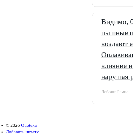
Видимо, б
пышные по
воздают е
Оплакиван
влияние н
нарушая р
Лобсанг Рампа
©
2026
Quoteka
Добавить цитату