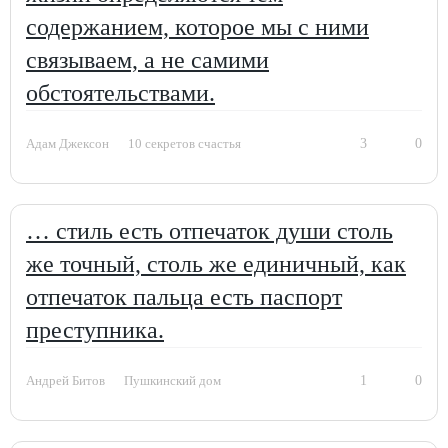
содержанием, которое мы с ними
связываем, а не самими
обстоятельствами.
3
0
Адам Джексон
10 секретов счастья
… стиль есть отпечаток души столь
же точный, столь же единичный, как
отпечаток пальца есть паспорт
преступника.
1
0
Андрей Битов
Пушкинский дом