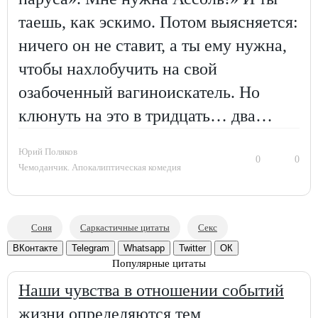
таешь, как эскимо. Потом выясняется:
ничего он не ставит, а ты ему нужна,
чтобы нахлобучить на свой
озабоченный вагиноискатель. Но
клюнуть на это в тридцать… два…
Юрий Поляков
0
0
Чемоданчик. Апокалиптическая комедия
Соня
Саркастичные цитаты
Секс
ВКонтакте
Telegram
Whatsapp
Twitter
ОК
Популярные цитаты
Наши чувства в отношении событий
жизни определяются тем