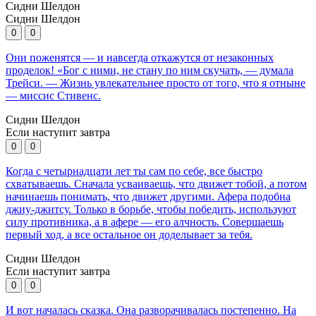
Сидни Шелдон
Сидни Шелдон
0
0
Они поженятся — и навсегда откажутся от незаконных
проделок! «Бог с ними, не стану по ним скучать, — думала
Трейси. — Жизнь увлекательнее просто от того, что я отныне
— миссис Стивенс.
Сидни Шелдон
Если наступит завтра
0
0
Когда с четырнадцати лет ты сам по себе, все быстро
схватываешь. Сначала усваиваешь, что движет тобой, а потом
начинаешь понимать, что движет другими. Афера подобна
джиу-джитсу. Только в борьбе, чтобы победить, используют
силу противника, а в афере — его алчность. Совершаешь
первый ход, а все остальное он доделывает за тебя.
Сидни Шелдон
Если наступит завтра
0
0
И вот началась сказка. Она разворачивалась постепенно. На