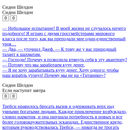
Сидни Шелдон
Сидни Шелдон
0
0
— Небольшое испытание! В моей жизни не случалось ничего
подобного! Я играю с двумя гроссмейстерами мирового
класса после того, как вы преподали мне один-единственный
урок…
— Два, — уточнил Джеф. — К тому же у вас природный
талант к шахматам.
— Господи! Почему я позволила втянуть себя в эту авантюру?
— Потому что мы заработаем кучу денег.
— Я не хочу зарабатывать кучу денег. Хочу одного: чтобы
наш корабль утонул! Почему мы не на «Титанике»?
Сидни Шелдон
Если наступит завтра
0
0
Трейси нравилось бросать вызов и одерживать верх над
умными богатыми людьми. Каждое приключение возбуждало,
словно наркотик, и она ощущала потребность в новых и все
более головокружительных эскападах. Единственное кредо,
которым руководствовалась Трейси, — никогда не трогать