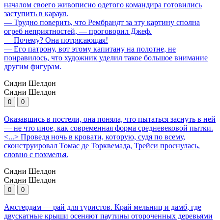
началом своего живописно одетого командира готовились
заступить в караул.
— Трудно поверить, что Рембрандт за эту картину сполна
огреб неприятностей, — проговорил Джеф.
— Почему? Она потрясающая!
— Его патрону, вот этому капитану на полотне, не
понравилось, что художник уделил такое большое внимание
другим фигурам.
Сидни Шелдон
Сидни Шелдон
0
0
Оказавшись в постели, она поняла, что пытаться заснуть в ней
— не что иное, как современная форма средневековой пытки.
<...> Проведя ночь в кровати, которую, судя по всему,
сконструировал Томас де Торквемада, Трейси проснулась,
словно с похмелья.
Сидни Шелдон
Сидни Шелдон
0
0
Амстердам — рай для туристов. Край мельниц и дамб, где
двускатные крыши осеняют паутины отороченных деревьями