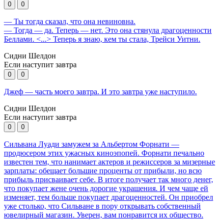
0
0
— Ты тогда сказал, что она невиновна.
— Тогда — да. Теперь — нет. Это она стянула драгоценности
Беллами. <...> Теперь я знаю, кем ты стала, Трейси Уитни.
Сидни Шелдон
Если наступит завтра
0
0
Джеф — часть моего завтра. И это завтра уже наступило.
Сидни Шелдон
Если наступит завтра
0
0
Сильвана Луади замужем за Альбертом Форнати —
продюсером этих ужасных киноэпопей. Форнати печально
известен тем, что нанимает актеров и режиссеров за мизерные
зарплаты: обещает большие проценты от прибыли, но всю
прибыль присваивает себе. В итоге получает так много денег,
что покупает жене очень дорогие украшения. И чем чаще ей
изменяет, тем больше покупает драгоценностей. Он приобрел
уже столько, что Сильване в пору открывать собственный
ювелирный магазин. Уверен, вам понравится их общество.