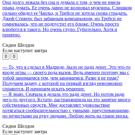
Она долго лежала без сна и думала о том, о чем не имела
права думать. Ее очень давно не волновал мужчина. Слишком
сильно обидел ее Чарльз, и Трейси не хотела снова страдать.
Джеф Стивенс был забавным компаньоном, но Трейси не
сомневалась, что не подпустит его ближе. Очень просто
влюбится в такого. Но очень глупо. Губительно. Хотя и
приятно.
Сидни Шелдон
Если наступит завтра
0
0
— То, что я сделал в Мадриде, было не ради денег. Это что-то
вроде игры — своего рода вызов. Ведь именно поэтому мы с
тобой занимаемся тем, чем занимаемся. Разве я не прав?
Получаем задачу, с которой на первый взгляд невозможно
справится. И начинаем искать решение.
— Я знаю. Сначала я делала это ради денег. Но потом ради
чего-то другого. Кстати, растранжирила на это занятие много
собственных средств. Мне доставляет удовольствие
потягаться сообразительностью с умными, преуспевающими,
но нечистыми на руку людьми. Люблю жить на грани риска.
Сидни Шелдон
Если наступит завтра