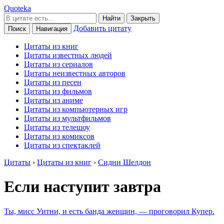
Quoteka
Найти
Закрыть
Добавить цитату
Поиск
Навигация
Цитаты из книг
Цитаты известных людей
Цитаты из сериалов
Цитаты неизвестных авторов
Цитаты из песен
Цитаты из фильмов
Цитаты из аниме
Цитаты из компьютерных игр
Цитаты из мультфильмов
Цитаты из телешоу
Цитаты из комиксов
Цитаты из спектаклей
Цитаты
›
Цитаты из книг
›
Сидни Шелдон
Если наступит завтра
Ты, мисс Уитни, и есть банда женщин, — проговорил Купер.