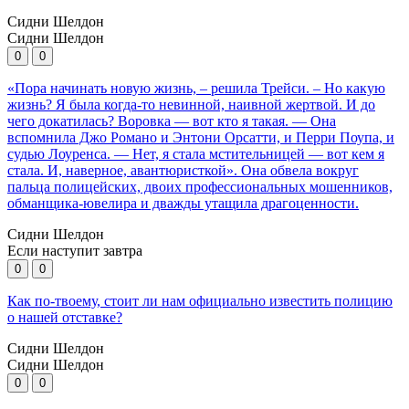
Сидни Шелдон
Сидни Шелдон
0
0
«Пора начинать новую жизнь, – решила Трейси. – Но какую
жизнь? Я была когда-то невинной, наивной жертвой. И до
чего докатилась? Воровка — вот кто я такая. — Она
вспомнила Джо Романо и Энтони Орсатти, и Перри Поупа, и
судью Лоуренса. — Нет, я стала мстительницей — вот кем я
стала. И, наверное, авантюристкой». Она обвела вокруг
пальца полицейских, двоих профессиональных мошенников,
обманщика-ювелира и дважды утащила драгоценности.
Сидни Шелдон
Если наступит завтра
0
0
Как по-твоему, стоит ли нам официально известить полицию
о нашей отставке?
Сидни Шелдон
Сидни Шелдон
0
0