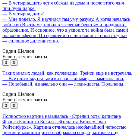
— В четырнадцать лет я сбежал из дома и после этого жил
при луна-парке.
— В четырнадцать?
— Мне повезло. Я научился там уму-разуму. А когда началась
война во Вьетнаме, попал в «зеленые береты» и продолжил
образование. И основное, что я усвоил: та война была самой
большой аферой. По сравнению с ней наши с тобой штучки
— сплошное дилетантство.
Сидни Шелдон
Если наступит завтра
0
0
Таких милых людей, как голландцы, Трейси еще не встречала.
— Все они кажутся такими счастливыми, — заметила она.
— Не забывай, изначально они — люди-цветы. Тюльпаны.
Сидни Шелдон
Если наступит завтра
0
0
Полностью картина называлась «Стрелки роты капитана
Франса Баннинга Кока и лейтенанта Виллема ван
Ройтенбурха». Картина отличалась необычайной четкостью
цветов и композиции и изображала солдат, которые под