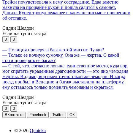
Трейси почувствовала к нему сострадание. Едва заметно
махнула на прощание рукой и пошла садится в самолет.
Дэниэл Купер тронул лежащее в кармане письмо с прошением
об отставке.
Сидни Шелдон
Если наступит завтра
0
0
— Полиция проверяла багаж этой миссис Луади?
— Только ее ночную сумочку. Она же — жертва. С какой
стати проверять ее багаж?
— С той, что, согласно логике, единственное место, куда вор
мог спрятать украденные драгоценности — это дно чемодана
жертвы. Видимо, вор имел точно такой же чемодан. И когда
поезд прибыл в Венецию и багаж выставили на платформу,
ему оставалось только поменять чемоданы и скрыться.
Сидни Шелдон
Если наступит завтра
0
0
ВКонтакте
Facebook
Twitter
ОК
©
2026
Quoteka