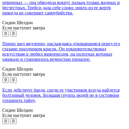
невинных — она обводила вокруг пальца только жадных и
бесчестных. Трейси дала себе слово: никто из ее жертв
никогда не совершит самоубийства.
Сидни Шелдон
Если наступит завтра
0
0
Принц шел медленно, наслаждаясь открывшимся перед его
глазами праздником красок. Он покровительствовал
искусствам и любил живописцев, на полотнах которых
оживало и становилось вечностью прошлое.
Сидни Шелдон
Если наступит завтра
0
0
Если действует банда, среди ее участников всегда найдется
болтливый человек. Большая группа людей не в состоянии
сохранить тайну.
Сидни Шелдон
Если наступит завтра
0
0