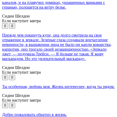
каналов, и на плавучих домиках, украшенных ящиками с
геранью, полощется на ветру белье.
Сидни Шелдон
Если наступит завтра
0
0
Прежде чем покинуть купе, она долго смотрела на свое
отражение в зеркале. Зеленые глаза создавали впечатление
невинности, в выражении лица не было ни капли коварства,
напротив, оно трогало своей незащищенностью. «Зеркало
лжет, — подумала Трейси. — Я больше не такая. Я живу
маскарадом. Но это увлекательный маскарад».
Сидни Шелдон
Если наступит завтра
0
0
Ты особенная, любовь моя. Жизнь интереснее, когда ты рядом.
Сидни Шелдон
Если наступит завтра
0
0
Добро пожаловать обратно в жизнь.