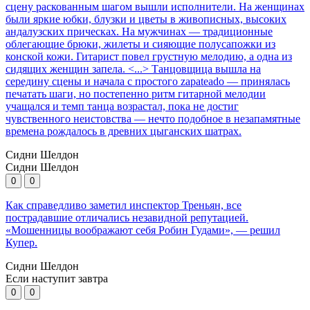
сцену раскованным шагом вышли исполнители. На женщинах
были яркие юбки, блузки и цветы в живописных, высоких
андалузских прическах. На мужчинах — традиционные
облегающие брюки, жилеты и сияющие полусапожки из
конской кожи. Гитарист повел грустную мелодию, а одна из
сидящих женщин запела. <...> Танцовщица вышла на
середину сцены и начала с простого zapateado — принялась
печатать шаги, но постепенно ритм гитарной мелодии
учащался и темп танца возрастал, пока не достиг
чувственного неистовства — нечто подобное в незапамятные
времена рождалось в древних цыганских шатрах.
Сидни Шелдон
Сидни Шелдон
0
0
Как справедливо заметил инспектор Треньян, все
пострадавшие отличались незавидной репутацией.
«Мошенницы воображают себя Робин Гудами», — решил
Купер.
Сидни Шелдон
Если наступит завтра
0
0