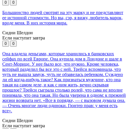
0
0
Большинство людей смотрят на эту марку и не представляют
ее истинной стоимости. Но вы, сэр, я вижу, любитель марок,
вроде меня. В них история мира.
Сидни Шелдон
Если наступит завтра
0
0
Она владела деньгами, которые хранились в банковских
сейфах по всей Европе. Она купила дом в Лондоне и шале в
Сент-Морице. У нее было все, что нужно. Кроме человека,
который разделил бы все это с ней. Трейси вспоминала, что
чуть не вышла замуж, чуть не обзавелась ребенком. Суждено
ли ей когда-нибудь такое? Как признаться мужчине, кто она
такая на самом деле, и как с ним жить, вечно скрывая
прошлое? Трейси сыграла столько ролей, что сама не вполне
понимала, что она такая. Но была уверена в одном: к прежней
жизни возврата нет. «Все в порядке, — с вызовом думала она.
— Очень многие люди одиноки. Гюнтер прав: у меня есть
все».
Сидни Шелдон
Если наступит завтра