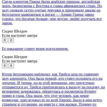
Среди клиентов Гранье были арабские принцы, английская
знать, бизнесмены с Востока и главы африканских стран. По
залу сновали скупо одетые девушки и принимали заказы на
бесплатное шампанское и виски — Арман Гранье давно
усвоил, что богатые больше, чем другие, любят получать все
даром.
Сидни Шелдон
Если наступит завтра
0
0
Ее наказание станет моим искуплением.
Сидни Шелдон
Если наступит завтра
0
0
Купер беспомощно наблюдал, как Трейси шла по главному
залу аэропорта. Она была первой, кто сумел положить его на
лопатки. И теперь, из-за этой женщины, ему предстояло
отправится в ад. Трейси приблизилась к выходу на посадку, на
мгновение задержалась, обернулась и посмотрела Куперу
прямо в глаза. Она знала, что этот человек, как некое
возмездие, преследовал ее по всей Европе. Было в нем нечто
странное и пугающее, но вместе с тем жалкое. Почему-то