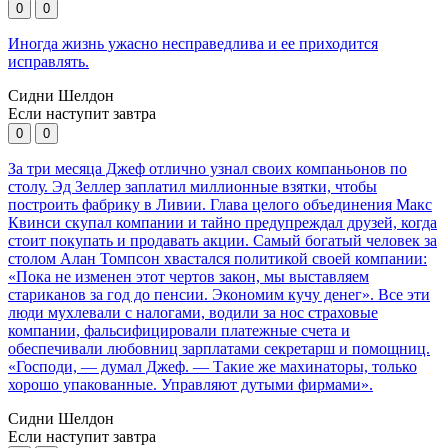
0
0
Иногда жизнь ужасно несправедлива и ее приходится
исправлять.
Сидни Шелдон
Если наступит завтра
0
0
За три месяца Джеф отлично узнал своих компаньонов по
столу. Эд Зеллер заплатил миллионные взятки, чтобы
построить фабрику в Ливии. Глава целого объединения Макс
Квинси скупал компании и тайно предупреждал друзей, когда
стоит покупать и продавать акции. Самый богатый человек за
столом Алан Томпсон хвастался политикой своей компании:
«Пока не изменен этот чертов закон, мы выставляем
стариканов за год до пенсии. Экономим кучу денег». Все эти
люди мухлевали с налогами, водили за нос страховые
компании, фальсифицировали платежные счета и
обеспечивали любовниц зарплатами секретарш и помощниц.
«Господи, — думал Джеф. — Такие же махинаторы, только
хорошо упакованные. Управляют дутыми фирмами».
Сидни Шелдон
Если наступит завтра